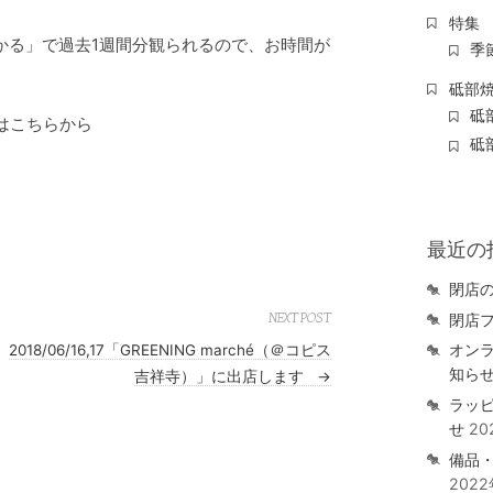
特集
かる」で過去1週間分観られるので、お時間が
季
砥部
砥
ドはこちらから
砥
最近の
閉店
閉店
NEXT POST
オン
2018/06/16,17「GREENING marché（＠コピス
知ら
吉祥寺）」に出店します
→
ラッ
せ
20
備品
202