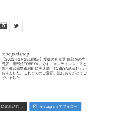
_
tobeyakishop
【2022年2月28日閉店】愛媛の和食器 砥部焼の専
門店「砥部焼TOBEYA」です。オンラインストアと
東京都武蔵野市緑町に実店舗「TOBEYA武蔵野」が
ありました。これまでのご愛顧、誠にありがとうご
ざいました。
に読み込む...
Instagram でフォロー