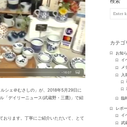
検索
カテゴ
お知
イ
メ
入
ルシェ＠むさしの」が、2018年5月29日に
ネル「デイリーニュース(武蔵野・三鷹)」で紹
臨
レポ
イ
いております。丁寧にご紹介いただいて、とて
武