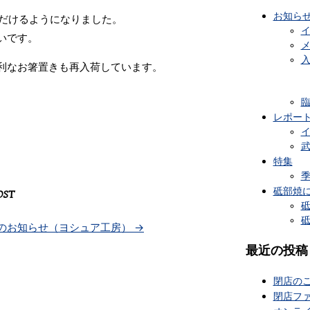
お知ら
ただけるようになりました。
いです。
利なお箸置きも再入荷しています。
レポー
特集
砥部焼
OST
のお知らせ（ヨシュア工房）
→
最近の投稿
閉店の
閉店フ