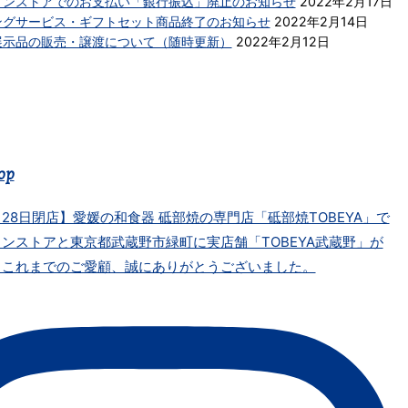
インストアでのお支払い「銀行振込」廃止のお知らせ
2022年2月17日
ングサービス・ギフトセット商品終了のお知らせ
2022年2月14日
展示品の販売・譲渡について（随時更新）
2022年2月12日
op
月28日閉店】愛媛の和食器 砥部焼の専門店「砥部焼TOBEYA」で
ンストアと東京都武蔵野市緑町に実店舗「TOBEYA武蔵野」が
。これまでのご愛顧、誠にありがとうございました。