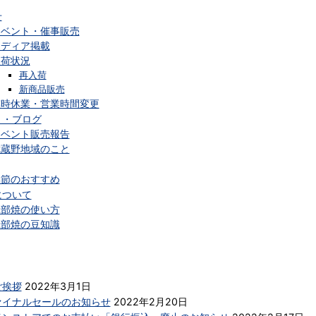
せ
イベント・催事販売
メディア掲載
入荷状況
再入荷
新商品販売
臨時休業・営業時間変更
ト・ブログ
イベント販売報告
武蔵野地域のこと
季節のおすすめ
について
砥部焼の使い方
砥部焼の豆知識
ご挨拶
2022年3月1日
ァイナルセールのお知らせ
2022年2月20日