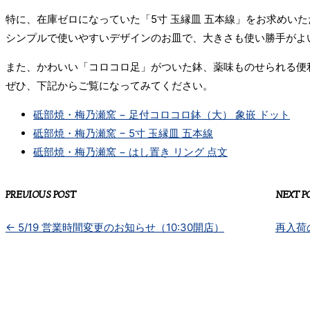
特に、在庫ゼロになっていた「5寸 玉縁皿 五本線」をお求めい
シンプルで使いやすいデザインのお皿で、大きさも使い勝手がよ
また、かわいい「コロコロ足」がついた鉢、薬味ものせられる便
ぜひ、下記からご覧になってみてください。
砥部焼・梅乃瀬窯 − 足付コロコロ鉢（大） 象嵌 ドット
砥部焼・梅乃瀬窯 − 5寸 玉縁皿 五本線
砥部焼・梅乃瀬窯 − はし置き リング 点文
PREVIOUS POST
NEXT P
←
5/19 営業時間変更のお知らせ（10:30開店）
再入荷