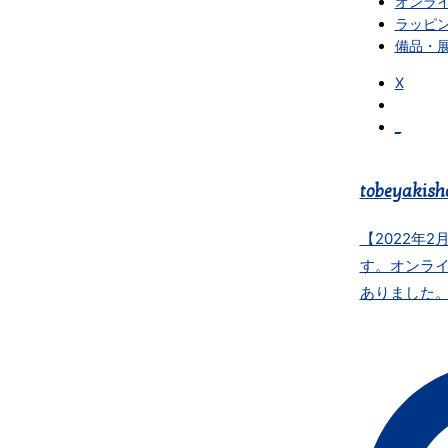
オンラ
ラッピ
備品・
X
_
tobeyakish
【2022年2
す。オンライ
ありました