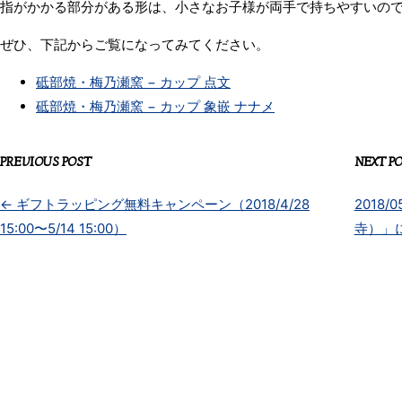
指がかかる部分がある形は、小さなお子様が両手で持ちやすいの
ぜひ、下記からご覧になってみてください。
砥部焼・梅乃瀬窯 − カップ 点文
砥部焼・梅乃瀬窯 − カップ 象嵌 ナナメ
PREVIOUS POST
NEXT P
←
ギフトラッピング無料キャンペーン（2018/4/28
2018/
15:00〜5/14 15:00）
寺）」