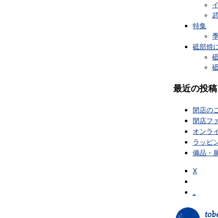
特集
砥部焼
最近の投稿
閉店の
閉店フ
オンラ
ラッピ
備品・
X
_
tob