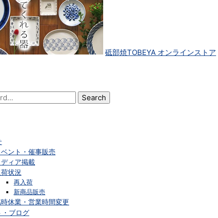
砥部焼TOBEYA オンラインストア
せ
イベント・催事販売
メディア掲載
入荷状況
再入荷
新商品販売
臨時休業・営業時間変更
ト・ブログ