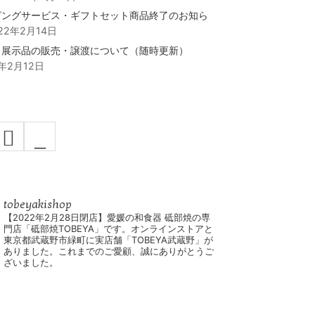
ピングサービス・ギフトセット商品終了のお知ら
22年2月14日
・展示品の販売・譲渡について（随時更新）
2年2月12日
_
tobeyakishop
【2022年2月28日閉店】愛媛の和食器 砥部焼の専
門店「砥部焼TOBEYA」です。オンラインストアと
東京都武蔵野市緑町に実店舗「TOBEYA武蔵野」が
ありました。これまでのご愛顧、誠にありがとうご
ざいました。