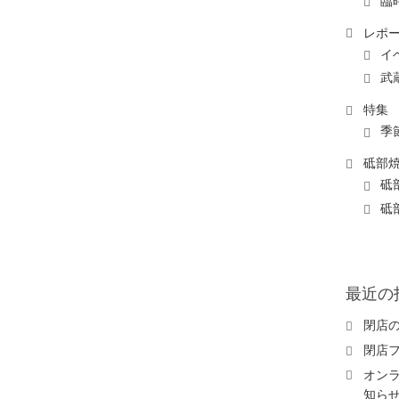
臨
レポ
イ
武
特集
季
砥部
砥
砥
最近の
閉店
閉店
オン
知ら