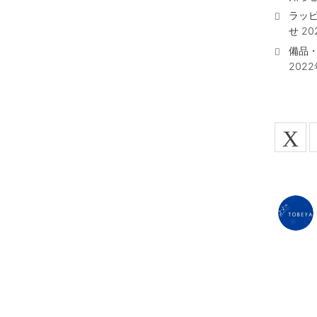
ラッ
せ
20
備品
202
X