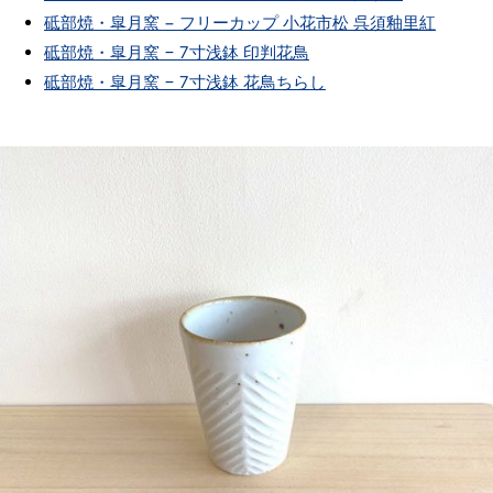
砥部焼・皐月窯 − フリーカップ 小花市松 呉須釉里紅
砥部焼・皐月窯 − 7寸浅鉢 印判花鳥
砥部焼・皐月窯 − 7寸浅鉢 花鳥ちらし