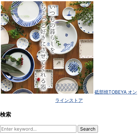
砥部焼TOBEYA オン
ラインストア
検索
Search
for: