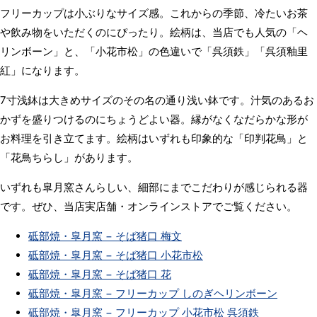
フリーカップは小ぶりなサイズ感。これからの季節、冷たいお茶
や飲み物をいただくのにぴったり。絵柄は、当店でも人気の「ヘ
リンボーン」と、「小花市松」の色違いで「呉須鉄」「呉須釉里
紅」になります。
7寸浅鉢は大きめサイズのその名の通り浅い鉢です。汁気のあるお
かずを盛りつけるのにちょうどよい器。縁がなくなだらかな形が
お料理を引き立てます。絵柄はいずれも印象的な「印判花鳥」と
「花鳥ちらし」があります。
いずれも皐月窯さんらしい、細部にまでこだわりが感じられる器
です。ぜひ、当店実店舗・オンラインストアでご覧ください。
砥部焼・皐月窯 − そば猪口 梅文
砥部焼・皐月窯 − そば猪口 小花市松
砥部焼・皐月窯 − そば猪口 花
砥部焼・皐月窯 − フリーカップ しのぎヘリンボーン
砥部焼・皐月窯 − フリーカップ 小花市松 呉須鉄