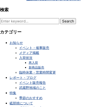
検索
Search
for:
カテゴリー
お知らせ
イベント・催事販売
メディア掲載
入荷状況
再入荷
新商品販売
臨時休業・営業時間変更
レポート・ブログ
イベント販売報告
武蔵野地域のこと
特集
季節のおすすめ
砥部焼について