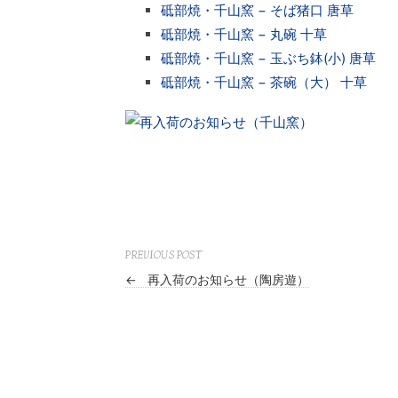
砥部焼・千山窯 − そば猪口 唐草
砥部焼・千山窯 − 丸碗 十草
砥部焼・千山窯 − 玉ぶち鉢(小) 唐草
砥部焼・千山窯 − 茶碗（大） 十草
PREVIOUS POST
←
再入荷のお知らせ（陶房遊）