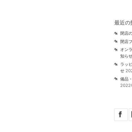
最近の
閉店
閉店
オン
知ら
ラッ
せ
20
備品
202
X