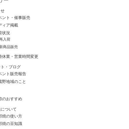
リー
らせ
ベント・催事販売
ディア掲載
荷状況
再入荷
新商品販売
時休業・営業時間変更
ート・ブログ
ベント販売報告
蔵野地域のこと
節のおすすめ
焼について
部焼の使い方
部焼の豆知識