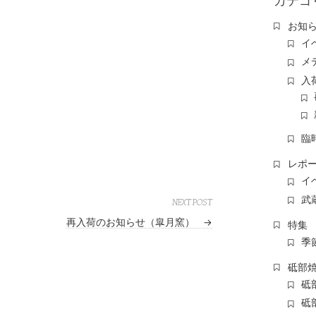
カテゴ
お知
イ
メ
入
臨
レポ
イ
武
NEXT POST
再入荷のお知らせ（皐月窯）
→
特集
季
砥部
砥
砥