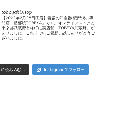
tobeyakishop
【2022年2月28日閉店】愛媛の和食器 砥部焼の専
門店「砥部焼TOBEYA」です。オンラインストアと
東京都武蔵野市緑町に実店舗「TOBEYA武蔵野」が
ありました。これまでのご愛顧、誠にありがとうご
ざいました。
に読み込む...
Instagram でフォロー