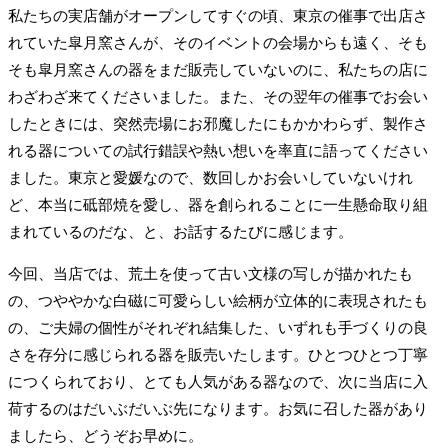
私たちの実店舗がオープンしてすぐの頃、東京の催事で出店さ
れていた皐月窯さんが、そのイベントの会場からも遠く、そも
そも皐月窯さんの器をまだ販売していないのに、私たちの店に
わざわざ来てくださいました。また、その翌年の催事でお会い
したときには、突然売場にお邪魔したにもかかわらず、製作さ
れる器についての試行錯誤や熱い想いを率直に語ってください
ました。東京と愛媛なので、数回しかお会いしていないけれ
ど、本当に砥部焼を愛し、器を創られることに一生懸命取り組
まれているのだな、と、お話するたびに感じます。
今回、当店では、荒土を使って古い文様の写しが描かれたも
の、つややかな白磁に可愛らしい絵柄が立体的に表現されたも
の、ご夫婦の個性がそれぞれ結集した、いずれも手づくりの良
さを存分に感じられる器を販売いたします。ひとつひとつ丁寧
につくられており、とても人気がある器なので、次に当店に入
荷するのはだいぶだいぶ先になります。お気に召した器があり
ましたら、どうぞお早めに。