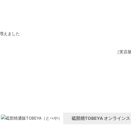
増えました
［実店
砥部焼TOBEYA オンライン