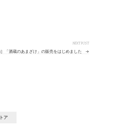
NEXT POST
舗］「酒蔵のあまざけ」の販売をはじめました
→
ストア