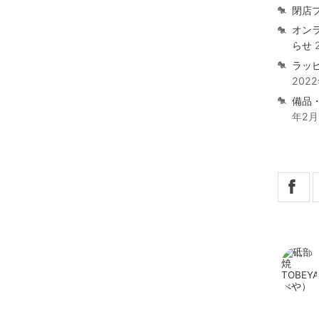
閉店
オン
らせ
ラッ
202
備品
年2月
X