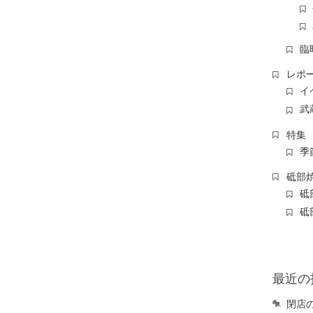
臨
レポ
イ
武
特集
季
砥部
砥
砥
最近の
閉店